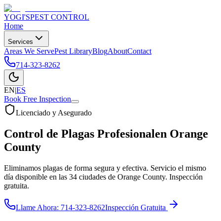
YOGI'S
PEST CONTROL
Home
Services
Areas We Serve
Pest Library
Blog
About
Contact
714-323-8262
EN
|
ES
Book Free Inspection
Licenciado y Asegurado
Control de Plagas Profesional
en Orange
County
Eliminamos plagas de forma segura y efectiva. Servicio el mismo
día disponible en las 34 ciudades de Orange County. Inspección
gratuita.
Llame Ahora:
714-323-8262
Inspección Gratuita